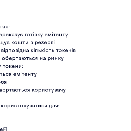
так:
реказує готівку емітенту
щує кошти в резерві
відповідна кількість токенів
о обертаються на ринку
у токени:
ться емітенту
ся
овертається користувачу
користовуватися для:
eFi