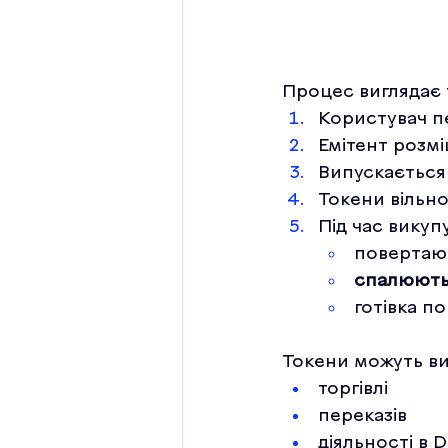
Процес виглядає 
Користувач пе
Емітент розмі
Випускається 
Токени вільн
Під час викуп
повертаю
спалюють
готівка п
Токени можуть ви
торгівлі
переказів
діяльності в D