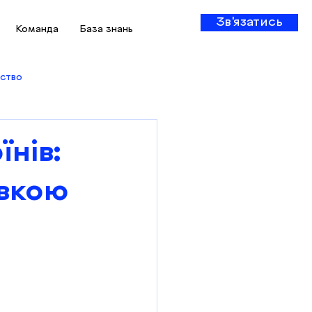
Зв'язатись
Команда
База знань
ство
нів:
івкою