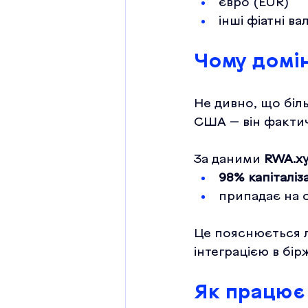
євро (EUR)
інші фіатні в
Чому домін
Не дивно, що біль
США — він факти
За даними 
RWA.x
98% капіталіза
припадає на с
Це пояснюється л
інтеграцією в бір
Як працює 