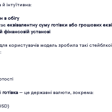
 й інтуїтивна:
 в обігу
гає 
еквівалентну суму готівки або грошових екві
й фінансовій установі
для користувачів модель зробила такі стейблко
:
ртості
 
готівка
 — це державні валюти, зокрема:
USD)