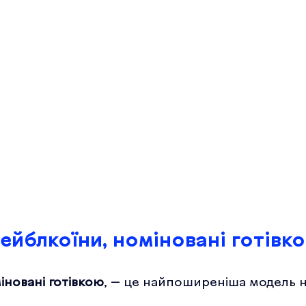
ейблкоїни, номіновані готівк
іновані готівкою
, — це найпоширеніша модель н