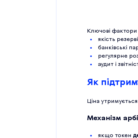
Ключові фактори 
якість резерв
банківські п
регулярне ро
аудит і звітніс
Як підтрим
Ціна утримується
Механізм арб
якщо токен 
д