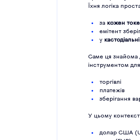
Їхня логіка проста
за 
кожен токен
емітент збері
у 
кастодіальні
Саме ця знайома 
інструментом для
торгівлі
платежів
зберігання ва
У цьому контексті
долар США (