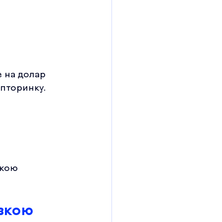
 на долар 
пторинку.
окою 
івкою