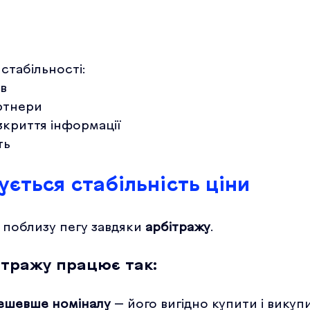
стабільності:
ів
артнери
зкриття інформації
ть
ується стабільність ціни
 поблизу пегу завдяки 
арбітражу
.
ітражу працює так:
ешевше номіналу
 — його вигідно купити і викупи