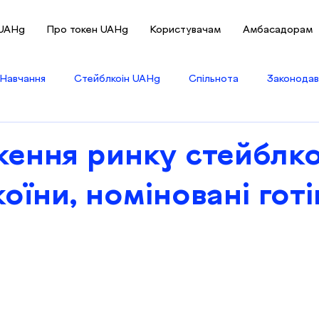
 UAHg
Про токен UAHg
Користувачам
Амбасадорам
Навчання
Стейблкоін UAHg
Спільнота
Законодав
ення ринку стейблкої
оїни, номіновані гот