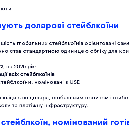
алюти
ують доларові стейблкоїни
шість глобальних стейблкоїнів орієнтовані саме
чно став стандартною одиницею обліку для кри
yz
, на 2026 рік:
ції всіх стейблкоїнів
тейблкоїни, номіновані в USD
іквідністю долара, глобальним попитом і глиб
жову та платіжну інфраструктуру.
стейблкоїн, номінований гот